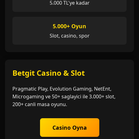
5.000 TL'ye kadar
5.000+ Oyun
Slot, casino, spor
Betgit Casino & Slot
Pragmatic Play, Evolution Gaming, NetEnt,
Microgaming ve 50+ saglayici ile 3.000+ slot,
200+ canli masa oyunu.
Casino Oyna