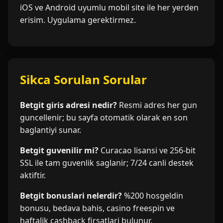
iOS ve Android uyumlu mobil site ile her yerden
erisim. Uygulama gerektirmez.
Sikca Sorulan Sorular
Betgit giris adresi nedir?
Resmi adres her gun
guncellenir; bu sayfa otomatik olarak en son
baglantiyi sunar.
Betgit guvenilir mi?
Curacao lisansi ve 256-bit
SSL ile tam guvenlik saglanir; 7/24 canli destek
aktiftir.
Betgit bonuslari nelerdir?
%200 hosgeldin
bonusu, bedava bahis, casino freespin ve
haftalik cashback firsatlari bulunur.