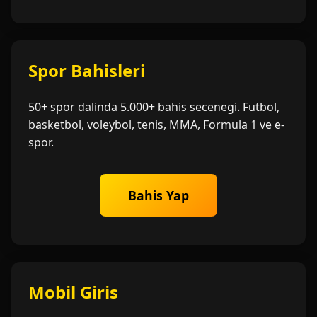
Spor Bahisleri
50+ spor dalinda 5.000+ bahis secenegi. Futbol,
basketbol, voleybol, tenis, MMA, Formula 1 ve e-
spor.
Bahis Yap
Mobil Giris