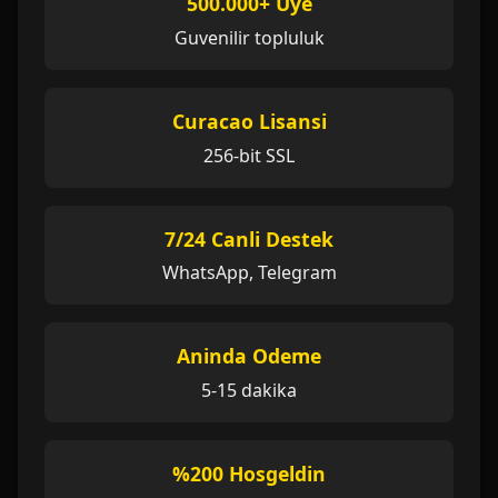
500.000+ Uye
Guvenilir topluluk
Curacao Lisansi
256-bit SSL
7/24 Canli Destek
WhatsApp, Telegram
Aninda Odeme
5-15 dakika
%200 Hosgeldin